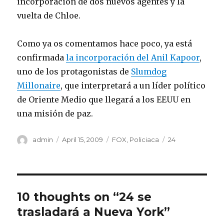
incorporación de dos nuevos agentes y la
vuelta de Chloe.
Como ya os comentamos hace poco, ya está
confirmada
la incorporación del Anil Kapoor
,
uno de los protagonistas de
Slumdog
Millonaire
, que interpretará a un líder político
de Oriente Medio que llegará a los EEUU en
una misión de paz.
Author
admin
Posted
April 15, 2009
Categories
FOX
,
Policiaca
Tags
24
on
10 thoughts on “24 se
trasladará a Nueva York”