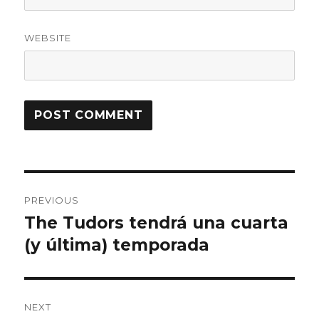
WEBSITE
Post
PREVIOUS
navigation
The Tudors tendrá una cuarta
Previous
(y última) temporada
post:
NEXT