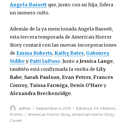
Angela Bassett
que, junto con su hija, lidera
un numero culto.
Además de la ya mencionada Angela Bassett,
esta tercera temporada de American Horror
Story contará con las nuevas incorporaciones
de
Emma Roberts
,
Kathy Bates
,
Gabourey
Sidibe
y
Patti LuPone
. Junto a
Jessica Lange
,
también está confirmada la vuelta de
Lily
Rabe
,
Sarah Paulson
,
Evan Peters
,
Frances
Conroy
,
Taissa Farmiga
,
Denis O’Hare
y
Alexandra Breckenridge
.
Author
admin
Posted
September 4, 2013
Categories
Estrenos
,
FX
,
Misterio
,
on
Promo
Tags
American Horror Story
,
American Horror Story:
Coven