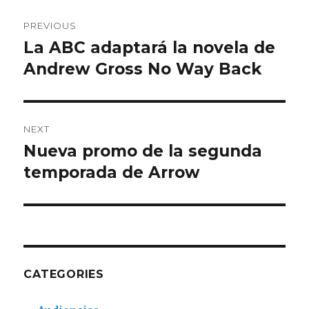
Post
PREVIOUS
navigation
La ABC adaptará la novela de
Previous
Andrew Gross No Way Back
post:
NEXT
Nueva promo de la segunda
Next
temporada de Arrow
post:
CATEGORIES