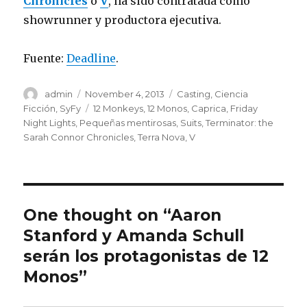
Chronicles
o
V
, ha sido contratada como
showrunner y productora ejecutiva.
Fuente:
Deadline
.
Author
admin
Posted
November 4, 2013
Categories
Casting
,
Ciencia
on
Ficción
,
SyFy
Tags
12 Monkeys
,
12 Monos
,
Caprica
,
Friday
Night Lights
,
Pequeñas mentirosas
,
Suits
,
Terminator: the
Sarah Connor Chronicles
,
Terra Nova
,
V
One thought on “Aaron
Stanford y Amanda Schull
serán los protagonistas de 12
Monos”