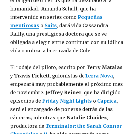
el origen de un virus que ha diezmado a la
humanidad. Amanda Schull, que ha
intervenido en series como
Pequeñas
mentirosas
o
Suits
, dará vida Cassandra
Railly, una prestigiosa doctora que se ve
obligada a elegir entre continuar con su idílica
vida o unirse a la cruzada de Cole.
El rodaje del piloto, escrito por
Terry Matalas
y
Travis Fickett
, guionistas de
Terra Nova
,
empezará muy probablemente el próximo mes
de noviembre.
Jeffrey Reiner
, que ha dirigido
episodios de
Friday Night Lights
o
Caprica
,
será el encargado de ponerse detrás de las
cámaras; mientras que
Natalie Chaidez
,
productora de
Terminator: the Sarah Connor