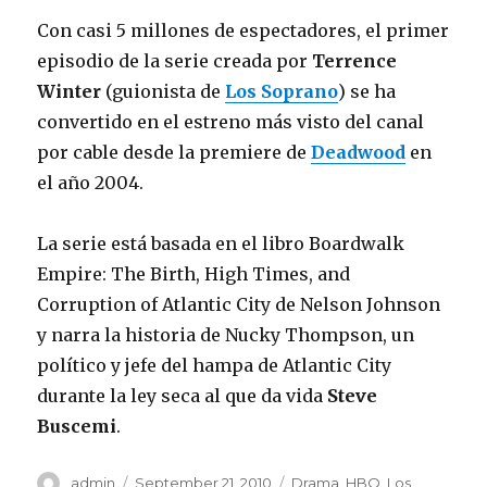
Con casi 5 millones de espectadores, el primer
episodio de la serie creada por
Terrence
Winter
(guionista de
Los Soprano
) se ha
convertido en el estreno más visto del canal
por cable desde la premiere de
Deadwood
en
el año 2004.
La serie está basada en el libro
Boardwalk
Empire: The Birth, High Times, and
Corruption of Atlantic City
de Nelson Johnson
y narra la historia de Nucky Thompson, un
político y jefe del hampa de Atlantic City
durante la ley seca al que da vida
Steve
Buscemi
.
Author
admin
Posted
September 21, 2010
Categories
Drama
,
HBO
,
Los