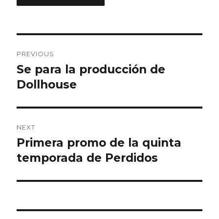
Post
PREVIOUS
navigation
Se para la producción de
Previous
Dollhouse
post:
NEXT
Primera promo de la quinta
Next
temporada de Perdidos
post: