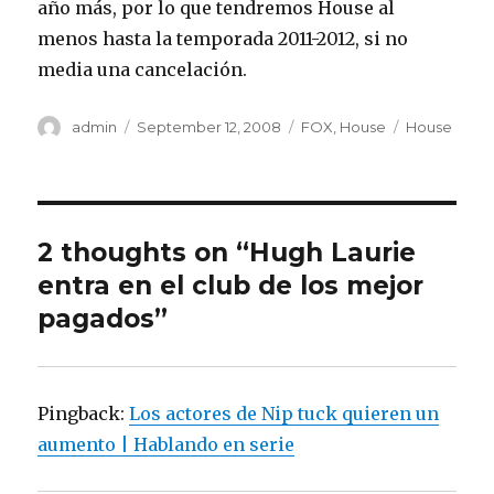
año más, por lo que tendremos House al
menos hasta la temporada 2011-2012, si no
media una cancelación.
Author
admin
Posted
September 12, 2008
Categories
FOX
,
House
Tags
House
on
2 thoughts on “Hugh Laurie
entra en el club de los mejor
pagados”
Pingback:
Los actores de Nip tuck quieren un
aumento | Hablando en serie