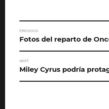
Post
PREVIOUS
navigation
Fotos del reparto de On
Previous
post:
NEXT
Miley Cyrus podría prota
Next
post: