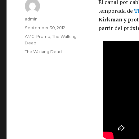
El canal por cab
temporada de
T
Author
admin
Kirkman
y pro
Posted
September 30, 2012
partir del próxi
on
Categories
AMC
,
Promo
,
The Walking
Dead
Tags
The Walking Dead