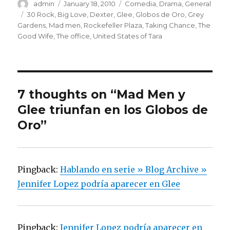
Author
admin
Posted
January 18, 2010
Categories
Comedia
,
Drama
,
General
on
Tags
30 Rock
,
Big Love
,
Dexter
,
Glee
,
Globos de Oro
,
Grey
Gardens
,
Mad men
,
Rockefeller Plaza
,
Taking Chance
,
The
Good Wife
,
The office
,
United States of Tara
7 thoughts on “Mad Men y
Glee triunfan en los Globos de
Oro”
Pingback:
Hablando en serie » Blog Archive »
Jennifer Lopez podría aparecer en Glee
Pingback:
Jennifer Lopez podría aparecer en