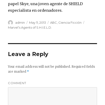
papel Skye, una joven agente de SHIELD
especialista en ordenadores.
Author
admin
Posted
May 11, 2013
Categories
ABC
,
Ciencia Ficción
Tags
on
Marvel’s Agents of S.H.I.E.L.D.
Leave a Reply
Your email address will not be published.
Required fields
are marked
*
COMMENT