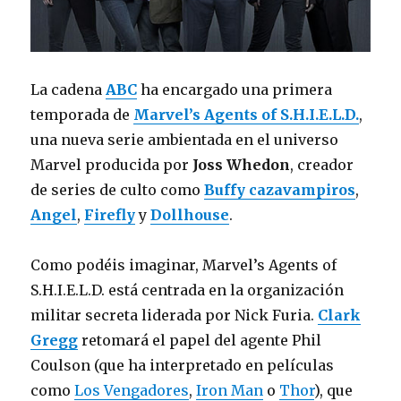
La cadena
ABC
ha encargado una primera
temporada de
Marvel’s Agents of S.H.I.E.L.D.
,
una nueva serie ambientada en el universo
Marvel producida por
Joss Whedon
, creador
de series de culto como
Buffy cazavampiros
,
Angel
,
Firefly
y
Dollhouse
.
Como podéis imaginar, Marvel’s Agents of
S.H.I.E.L.D. está centrada en la organización
militar secreta liderada por Nick Furia.
Clark
Gregg
retomará el papel del agente Phil
Coulson (que ha interpretado en películas
como
Los Vengadores
,
Iron Man
o
Thor
), que