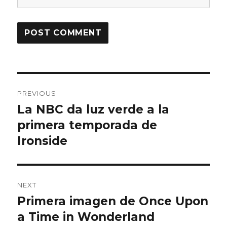
Post
PREVIOUS
navigation
La NBC da luz verde a la
Previous
primera temporada de
post:
Ironside
NEXT
Primera imagen de Once Upon
Next
a Time in Wonderland
post: