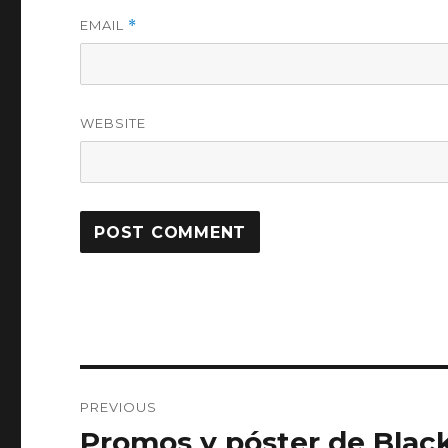
EMAIL
*
WEBSITE
Post
PREVIOUS
navigation
Promos y póster de Black
Previous