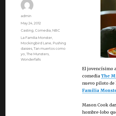
Author
admin
Posted
May 24, 2012
on
Categories
Casting
,
Comedia
,
NBC
Tags
La Familia Monster
,
Mockingbird Lane
,
Pushing
daisies
,
Tan muertos como
yo
,
The Munsters
,
Wonderfalls
El jovencísimo 
comedia
The M
nuevo piloto de
Familia Monst
Mason Cook dará
hombre-lobo que