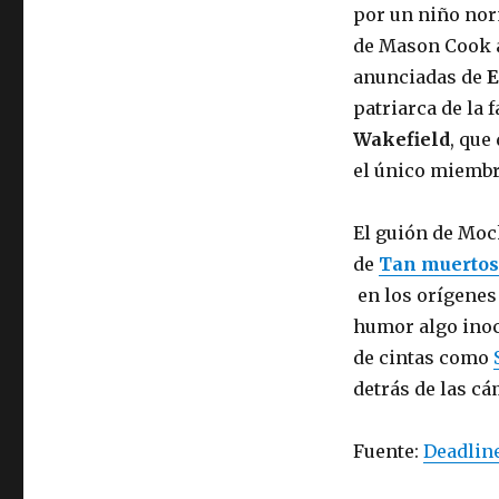
por un niño nor
de Mason Cook a
anunciadas de
E
patriarca de la 
Wakefield
, que
el único miembr
El guión de Moc
de
Tan muertos
en los orígenes 
humor algo inoc
de cintas como
detrás de las cá
Fuente:
Deadlin