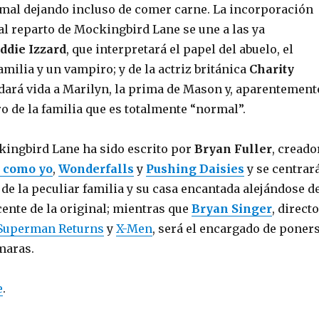
mal dejando incluso de comer carne. La incorporación
l reparto de Mockingbird Lane se une a las ya
ddie Izzard
, que interpretará el papel del abuelo, el
familia y un vampiro; y de la actriz británica
Charity
 dará vida a Marilyn, la prima de Mason y, aparentement
o de la familia que es totalmente “normal”.
kingbird Lane ha sido escrito por
Bryan Fuller
, creado
 como yo
,
Wonderfalls
y
Pushing Daisies
y se centrar
de la peculiar familia y su casa encantada alejándose d
ente de la original; mientras que
Bryan Singer
, direct
Superman Returns
y
X-Men
, será el encargado de poner
maras.
e
.