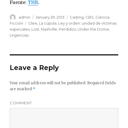
Fuente:
THR
.
Author
admin
Posted
January 29, 2013
Categories
Casting
,
CBS
,
Ciencia
on
Ficción
Tags
Glee
,
La cúpula
,
Ley y orden: unidad de víctimas
especiales
,
Lost
,
Nashville
,
Perdidos
,
Under the Dome
,
Urgencias
Leave a Reply
Your email address will not be published.
Required fields
are marked
*
COMMENT