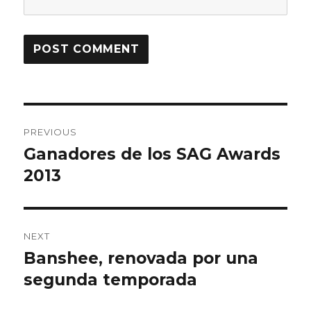
Post
PREVIOUS
navigation
Ganadores de los SAG Awards
Previous
2013
post:
NEXT
Banshee, renovada por una
Next
segunda temporada
post: