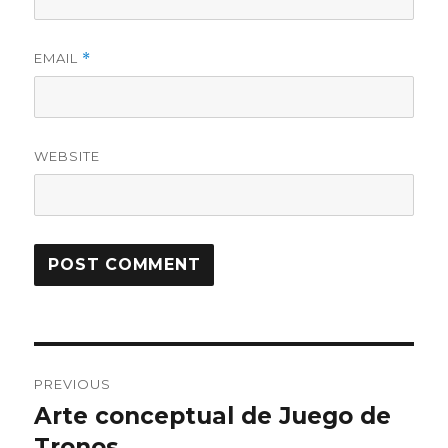
EMAIL
*
WEBSITE
Post
PREVIOUS
navigation
Arte conceptual de Juego de
Previous
Tronos
post: