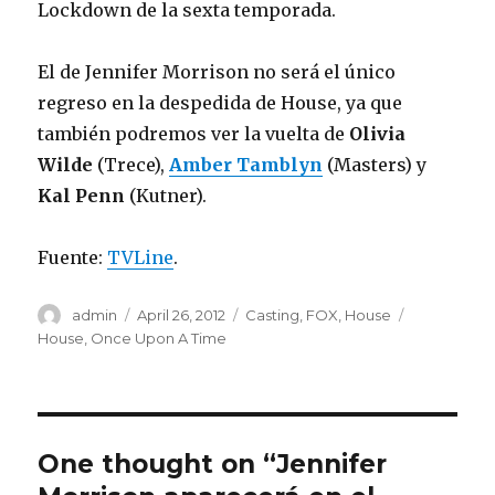
Lockdown de la sexta temporada.
El de Jennifer Morrison no será el único
regreso en la despedida de House, ya que
también podremos ver la vuelta de
Olivia
Wilde
(Trece),
Amber Tamblyn
(Masters) y
Kal Penn
(Kutner).
Fuente:
TVLine
.
Author
admin
Posted
April 26, 2012
Categories
Casting
,
FOX
,
House
Tags
on
House
,
Once Upon A Time
One thought on “Jennifer